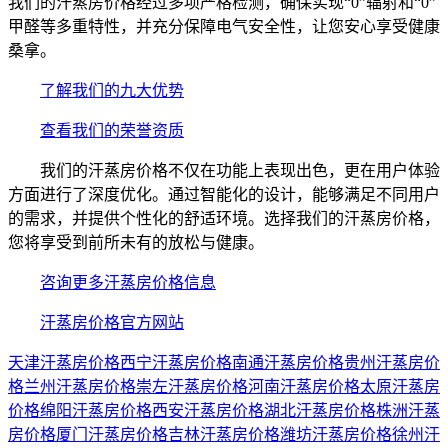
我们的汗蒸房价格经过多项严格检测，确保实现“0”辐射和“0”
甲醛等多重特性，并充分保障电气安全性，让您安心享受健康
桑拿。
了解我们的九大优势
查看我们的荣誉资质
我们的汗蒸房价格不仅在功能上表现出色，更在用户体验
方面进行了深度优化。通过智能化的设计，能够满足不同用户
的需求，并提供个性化的舒适环境。选择我们的汗蒸房价格，
您将享受到前所未有的放松与健康。
咨询更多汗蒸房价格信息
汗蒸房价格官方网站
天津汗蒸房价格
西宁汗蒸房价格
南通汗蒸房价格
贵州汗蒸房价
格
兰州汗蒸房价格
崇左汗蒸房价格
河南汗蒸房价格
太原汗蒸房
价格
绵阳汗蒸房价格
西安汗蒸房价格
湖北汗蒸房价格
株洲汗蒸
房价格
厦门汗蒸房价格
吉林汗蒸房价格
潍坊汗蒸房价格
徐州汗