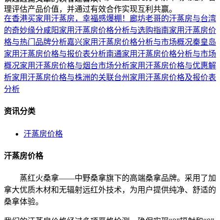
理评估产品价值，并通过有效合作实现互利共赢。
在香港买家用汗蒸房，幸福感爆棚！
廊坊老哥的汗蒸房与台湾
的奇妙缘分
咸阳家用汗蒸房价格分析与选购指南
家用汗蒸房价
格与热门品牌分析
嘉兴家用汗蒸房价格分析与市场概况
秦皇岛
家用汗蒸房价格与报价表分析
南通家用汗蒸房价格分析与市场
概况
家用汗蒸房价格与烟台市场分析
家用汗蒸房价格与优惠解
析
家用汗蒸房价格与株洲的关联
台州家用汗蒸房价格及报价表
分析
资讯分类
汗蒸房价格
汗蒸房价格
蒸红火桑拿——中野桑拿旗下的高端桑拿品牌。采用了加
拿大优质木材和无辐射远红外技术，为用户提供纯净、舒适的
桑拿体验。