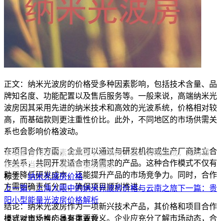
正文：纳米光波房的价格受多种因素影响，包括技术含量、品
牌知名度、功能配置以及售后服务等。一般来说，高端纳米光
波房因其采用先进的纳米技术和高效的光波系统，价格相对较
高，而基础款则更注重性价比。此外，不同地区的市场供需关
系也会影响价格波动。
在项目合作方面，企业可以通过与研发机构或生产厂商建立合
本站部分内容及素材来源于互联网，由AI智能生成，如有侵
作关系，共同开发适合市场需求的产品。这种合作模式不仅有
权或不当言论，请联系我们删除！
助于降低研发成本，还能提升产品的市场竞争力。同时，合作
标签：
纳米光波房
价格
方需明确责任分工，确保项目顺利推进。
上一篇：上海人眼中的纳米光波房价格与云南之旅
下一篇：贵
阳小型能量光波房价格解析
结论：纳米光波房作为一项新兴技术产品，其价格和项目合作
模式对市场推广具有重要意义。企业应充分了解市场动态，合
读过这篇文章的读者还喜欢：