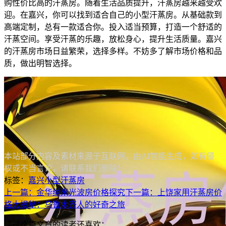
购性价比高的汗蒸房。随着生活品质提升，汗蒸房越来越受欢
迎。在嘉兴，你可以找到适合自己的小型汗蒸房。从基础款到
高端定制，总有一款适合你。投入适当预算，打造一个舒适的
汗蒸空间。享受汗蒸的乐趣，放松身心，提升生活质量。嘉兴
的汗蒸房市场日益繁荣，选择多样。不妨多了解市场价格和品
质，做出明智选择。
本站部分内容及素材来源于互联网，由AI智能生成，如有侵
权或不当言论，请联系我们删除！
标签：
嘉兴
小型汗蒸房
上一篇：金华纳米光波房价格探究
下一篇：上饶家用汗蒸房价
格大揭秘：乌鲁木齐人的好奇之旅
读过这篇文章的读者还喜欢：