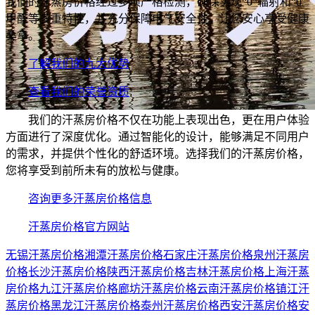
我们的汗蒸房价格经过多项严格检测，确保实现“0”辐射和“0”
甲醛等多重特性，并充分保障电气安全性，让您安心享受健康
桑拿。
了解我们的九大优势
查看我们的荣誉资质
我们的汗蒸房价格不仅在功能上表现出色，更在用户体验
方面进行了深度优化。通过智能化的设计，能够满足不同用户
的需求，并提供个性化的舒适环境。选择我们的汗蒸房价格，
您将享受到前所未有的放松与健康。
咨询更多汗蒸房价格信息
汗蒸房价格官方网站
无锡汗蒸房价格
湘潭汗蒸房价格
石家庄汗蒸房价格
泉州汗蒸房
价格
长沙汗蒸房价格
陕西汗蒸房价格
吉林汗蒸房价格
上海汗蒸
房价格
九江汗蒸房价格
廊坊汗蒸房价格
云南汗蒸房价格
镇江汗
蒸房价格
黑龙江汗蒸房价格
泰州汗蒸房价格
西安汗蒸房价格
安