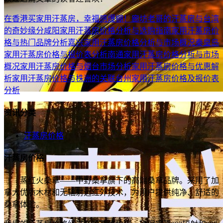
在香港买家用汗蒸房，幸福感爆棚！
廊坊老哥的汗蒸房与台湾
的奇妙缘分
咸阳家用汗蒸房价格分析与选购指南
家用汗蒸房价
格与热门品牌分析
嘉兴家用汗蒸房价格分析与市场概况
秦皇岛
家用汗蒸房价格与报价表分析
南通家用汗蒸房价格分析与市场
概况
家用汗蒸房价格与烟台市场分析
家用汗蒸房价格与优惠解
析
家用汗蒸房价格与株洲的关联
台州家用汗蒸房价格及报价表
分析
资讯分类
汗蒸房价格
汗蒸房价格
蒸红火桑拿——中野桑拿旗下的高端桑拿品牌。采用了加
拿大优质木材和无辐射远红外技术，为用户提供纯净、舒适的
桑拿体验。